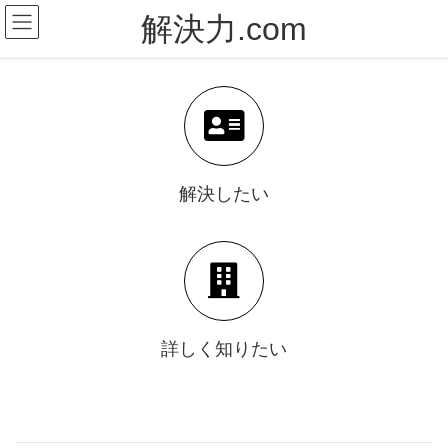
コ
ナ
解決力.com
ン
ビ
テ
ゲ
ン
ー
ツ
シ
に
ョ
移
ン
動
に
移
解決したい
動
詳しく知りたい